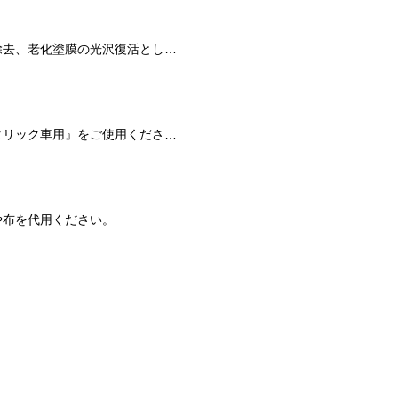
ボディについたスリキズの除去、シャンプーなどでは落ちない水アカやタール等の油汚れの除去、老化塗膜の光沢復活としてご使用ください。
研磨材の配合比率等が異なりますので、使用しないでください。『ラビングコンパウンドメタリック車用』をご使用ください。
や布を代用ください。