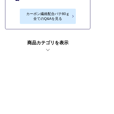
カーボン繊維配合パテ80ｇ
全てのQ&Aを見る
商品カテゴリを表示
車傷補修なら補修ナビ。
カーボン繊維配合パテ80ｇの商品紹介ページ。
プライバシーポリシー
サイトご利用にあたって