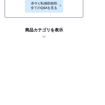
赤サビ転換防錆剤
全てのQ&Aを見る
商品カテゴリを表示
車傷補修なら補修ナビ。
赤サビ転換防錆剤の商品紹介ページ。
プライバシーポリシー
サイトご利用にあたって
運営者情報
サイトマップ