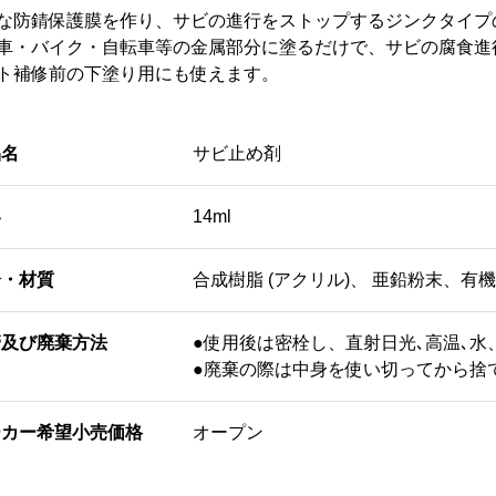
な防錆保護膜を作り、サビの進行をストップするジンクタイプ
車・バイク・自転車等の金属部分に塗るだけで、サビの腐食進
ト補修前の下塗り用にも使えます。
品名
サビ止め剤
容
14ml
分・材質
合成樹脂 (アクリル)、 亜鉛粉末、有
管及び廃棄方法
●使用後は密栓し、直射日光､高温､
●廃棄の際は中身を使い切ってから捨
ーカー希望小売価格
オープン