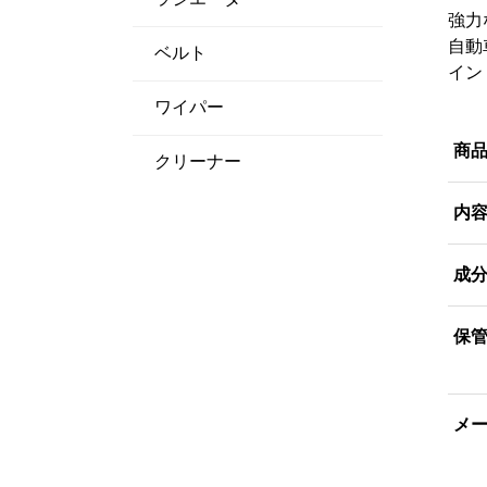
強力
自動
ベルト
イン
ワイパー
商
クリーナー
内
成
保
メ