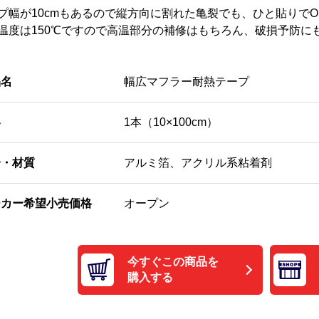
プ幅が10cmもあるので縦方向に割れた亀裂でも、ひと貼りでO
温度は150℃ですので高温部分の補修はもちろん、破損予防に
品名
幅広マフラー耐熱テープ
容
1本（10×100cm）
分・材質
アルミ箔、アクリル系粘着剤
ーカー希望小売価格
オープン
今すぐこの商品を
購入する