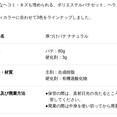
なヘコミ・キズも埋められる、ポリエステルパテセット。ヘラ
ィカラーに合わせて3色をラインナップしました。
品名
厚づけパテ ナチュラル
容
パテ：80g
硬化剤：3g
分・材質
主剤：合成樹脂
硬化剤：有機過酸化物
管及び廃棄方法
●保管の際は、直射日光の当たるとこ
管してください。
●廃棄の際は中身を使い切ってから廃