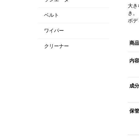
大き
き。
ベルト
ボデ
ワイパー
商
クリーナー
内
成
保