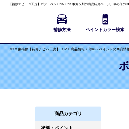
【補修ナビ・99工房】
ボデーペン Chibi-Can ボカシ剤の商品紹介
ページ。車の傷のD
補修方法
ペイントカラー検索
商品情報
塗料・ペイントの商品情
DIY車傷補修【補修ナビ99工房】TOP
ボ
商品カテゴリ
塗料・ペイント