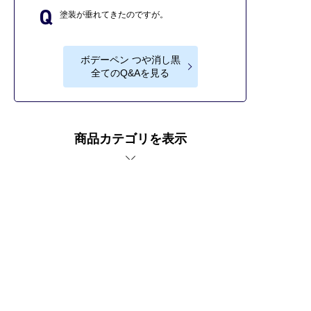
塗装が垂れてきたのですが。
ボデーペン つや消し黒
全てのQ&Aを見る
商品カテゴリを表示
車傷補修なら補修ナビ。
ボデーペン つや消し黒の商品紹介ページ。
プライバシーポリシー
サイトご利用にあたって